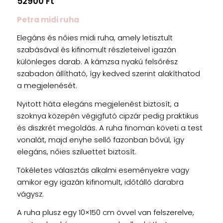
52900
Ft
Petra midi ruha
Elegáns és nőies midi ruha, amely letisztult
szabásával és kifinomult részleteivel igazán
különleges darab. A kámzsa nyakú felsőrész
szabadon állítható, így kedved szerint alakíthatod
a megjelenését.
Nyitott háta elegáns megjelenést biztosít, a
szoknya közepén végigfutó cipzár pedig praktikus
és diszkrét megoldás. A ruha finoman követi a test
vonalát, majd enyhe sellő fazonban bővül, így
elegáns, nőies sziluettet biztosít.
Tökéletes választás alkalmi eseményekre vagy
amikor egy igazán kifinomult, időtálló darabra
vágysz.
A ruha plusz egy 10×150 cm övvel van felszerelve,