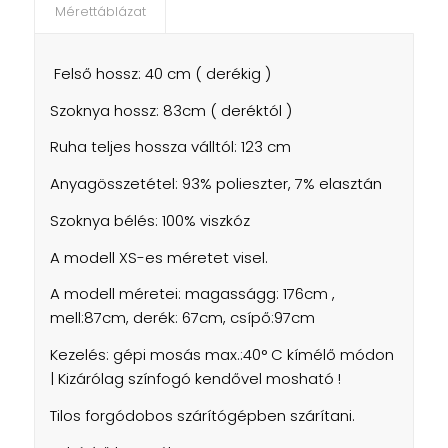
Mérettáblázat
Felső hossz: 40 cm ( derékig )
Szoknya hossz: 83cm ( deréktól )
Ruha teljes hossza válltól: 123 cm
Anyagösszetétel: 93% polieszter, 7% elasztán
Szoknya bélés: 100% viszkóz
A modell XS-es méretet visel.
A modell méretei: magasságg: 176cm ,
mell:87cm, derék: 67cm, csípő:97cm
Kezelés: gépi mosás max.:40° C kímélő módon
| Kizárólag színfogó kendővel mosható !
Tilos forgódobos szárítógépben szárítani.