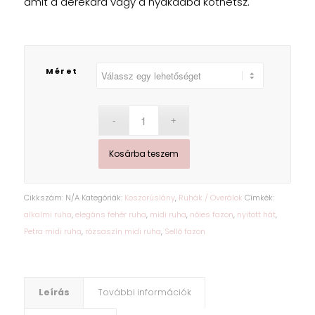
amit a derekára vagy a nyakadba köthetsz.
Méret
Kosárba teszem
Cikkszám:
N/A
Kategóriák:
Koszorúslány
,
Ruhák / Overálok
Címkék:
alkalmi ruha
,
elegáns fehér ruha
,
midi ruha
,
nőies fazon
,
nyitott hát
,
Petra midi ruha
,
rózsaszín midi ruha
,
Sellő fazon
Leírás
További információk