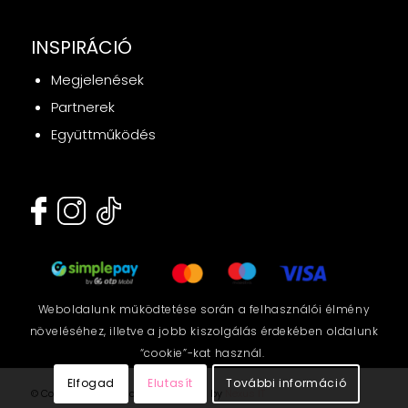
INSPIRÁCIÓ
Megjelenések
Partnerek
Együttműködés
Weboldalunk működtetése során a felhasználói élmény
növeléséhez, illetve a jobb kiszolgálás érdekében oldalunk
“cookie”-kat használ.
Elfogad
Elutasít
További információ
© Copyright - LipsClothes - Powered by
Nexus IT