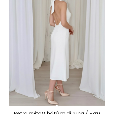
Petra nyitott hátú midi ruha / Ekrü