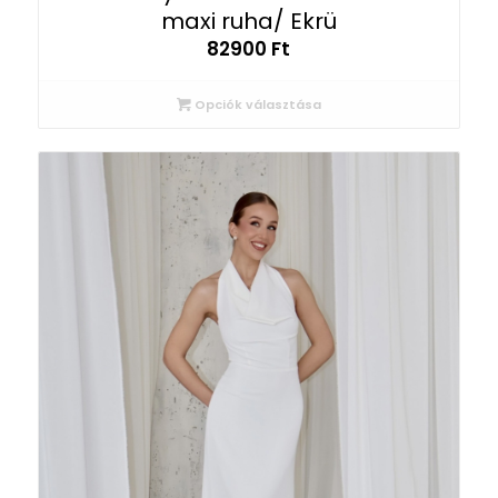
maxi ruha/ Ekrü
82900
Ft
Opciók választása