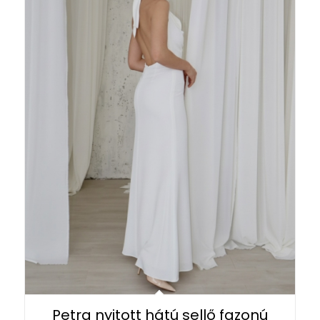
Petra nyitott hátú sellő fazonú