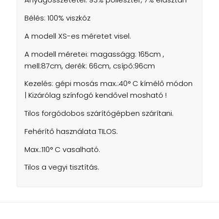
Bélés: 100% viszkóz
A modell XS-es méretet visel.
A modell méretei: magasságg: 165cm ,
mell:87cm, derék: 66cm, csípő:96cm
Kezelés: gépi mosás max.:40° C kímélő módon
| Kizárólag színfogó kendővel mosható !
Tilos forgódobos szárítógépben szárítani.
Fehérítő használata TILOS.
Max.:110° C vasalható.
Tilos a vegyi tisztítás.