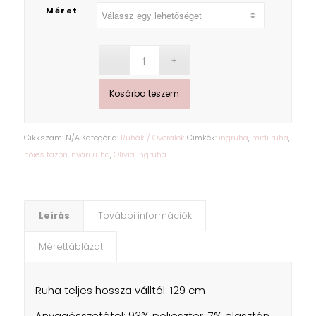
Méret
Kosárba teszem
Cikkszám:
N/A
Kategória:
Ruhák / Overálok
Címkék:
ingruha
,
midi ruha
,
nőies fazon
,
nyári ruha
,
Olívia ingruha
Leírás
További információk
Mérettáblázat
Ruha teljes hossza válltól: 129 cm
Anyagösszetétel: 93% polieszter, 7% elasztán