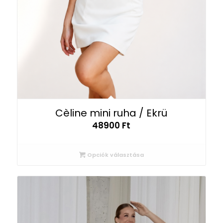
Cèline mini ruha / Ekrü
48900
Ft
Opciók választása