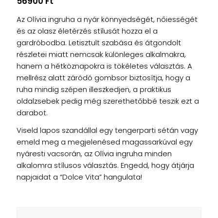
56900
Ft
Az
Olívia ingruha
a nyár könnyedségét, nőiességét
és az olasz életérzés stílusát hozza el a
gardróbodba. Letisztult szabása és átgondolt
részletei miatt nemcsak különleges alkalmakra,
hanem a hétköznapokra is tökéletes választás. A
mellrész alatt záródó gombsor biztosítja, hogy a
ruha mindig szépen illeszkedjen, a praktikus
oldalzsebek pedig még szerethetőbbé teszik ezt a
darabot.
Viseld lapos szandállal egy tengerparti sétán vagy
emeld meg a megjelenésed magassarkúval egy
nyáresti vacsorán, az Olívia ingruha minden
alkalomra stílusos választás. Engedd, hogy átjárja
napjaidat a “Dolce Vita” hangulata!