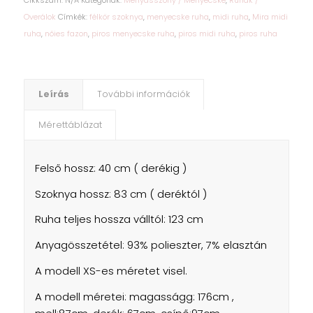
Cikkszám:
N/A
Kategóriák:
Menyasszony / Menyecske
,
Ruhák /
Overálok
Címkék:
félkör szoknya
,
menyecske ruha
,
midi ruha
,
Mira midi
ruha
,
nőies fazon
,
piros menyecske ruha
,
piros midi ruha
,
piros ruha
Leírás
További információk
Mérettáblázat
Felső hossz: 40 cm ( derékig )
Szoknya hossz: 83 cm ( deréktól )
Ruha teljes hossza válltól: 123 cm
Anyagösszetétel: 93% polieszter, 7% elasztán
A modell XS-es méretet visel.
A modell méretei: magasságg: 176cm ,