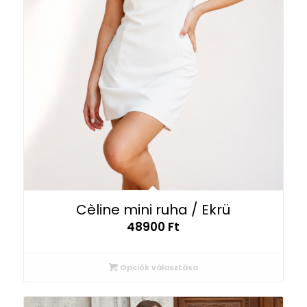
Cèline mini ruha / Ekrü
48900
Ft
Opciók választása