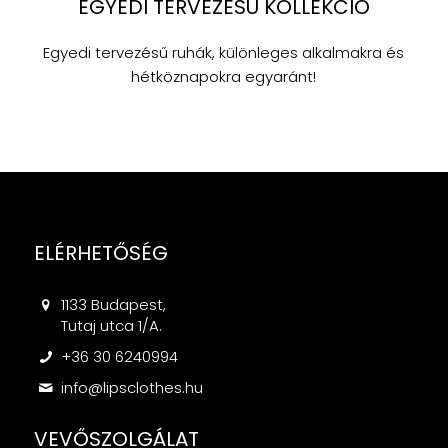
EGYEDI TERVEZÉSŰ KOLLEKCIÓ
Egyedi tervezésű ruhák, különleges alkalmakra és
hétköznapokra egyaránt!
ELÉRHETŐSÉG
1133 Budapest,
Tutaj utca 1/A.
+36 30 6240994
info@lipsclothes.hu
VEVŐSZOLGÁLAT