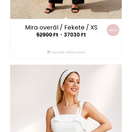
Mira overál / Fekete / XS
Akció!
Original
Current
52900
Ft
37030
Ft
price
price
was:
is:
Opciók választása
52900 Ft.
37030 Ft.