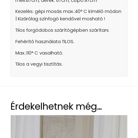
mell:87cm, derék: 67cm, csípő:97cm
Kezelés: gépi mosás max.:40° C kímélő módon
| Kizárólag színfogó kendővel mosható !
Tilos forgódobos szárítógépben szárítani.
Fehérítő használata TILOS.
Max.:110° C vasalható.
Tilos a vegyi tisztítás.
Érdekelhetnek még…