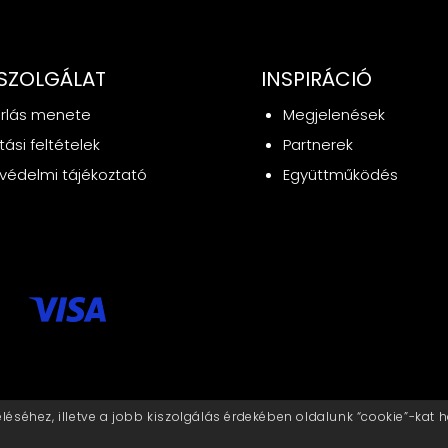
SZOLGÁLAT
INSPIRÁCIÓ
rlás menete
Megjelenések
ítási feltételek
Partnerek
védelmi tájékoztató
Együttműködés
séhez, illetve a jobb kiszolgálás érdekében oldalunk “cookie”-kat 