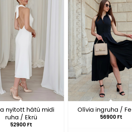
a nyitott hátú midi
Olívia ingruha / F
ruha / Ekrü
56900
Ft
52900
Ft