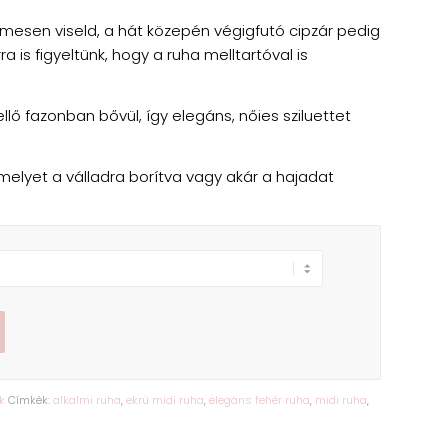
elmesen viseld, a hát közepén végigfutó cipzár pedig
a is figyeltünk, hogy a ruha melltartóval is
llő fazonban bővül, így elegáns, nőies sziluettet
amelyet a válladra borítva vagy akár a hajadat
k
Címkék:
alkalmi ruha
,
ekrü midi ruha
,
elegáns fehér ruha
,
midi ruha
,