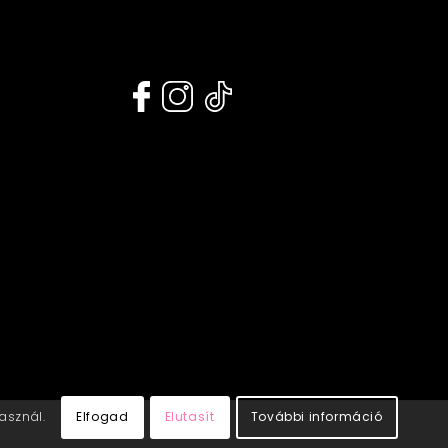
használ.
Elfogad
Elutasít
További információ