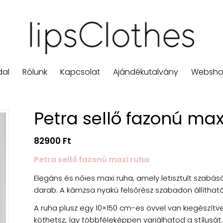
dal
Rólunk
Kapcsolat
Ajándékutalvány
Websh
Petra sellő fazonú max
82900
Ft
Petra sellő fazonú maxi ruha
Elegáns és nőies maxi ruha, amely letisztult szabásá
darab. A kámzsa nyakú felsőrész szabadon állítható
A ruha plusz egy 10×150 cm-es övvel van kiegészít
köthetsz, így többféleképpen variálhatod a stílusát.