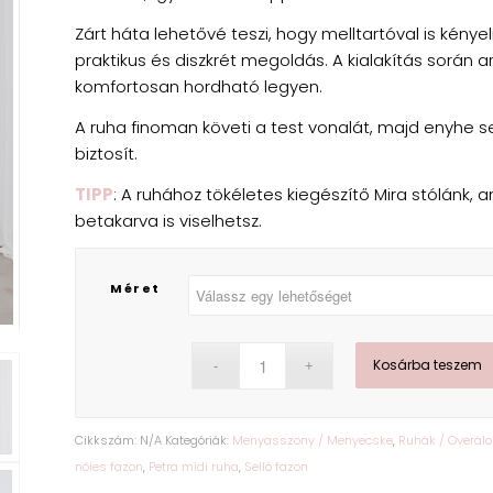
Zárt háta lehetővé teszi, hogy melltartóval is kény
praktikus és diszkrét megoldás. A kialakítás során arr
komfortosan hordható legyen.
A ruha finoman követi a test vonalát, majd enyhe se
biztosít.
TIPP
:
A ruhához tökéletes kiegészítő Mira stólánk, 
betakarva is viselhetsz.
Méret
Kosárba teszem
Cikkszám:
N/A
Kategóriák:
Menyasszony / Menyecske
,
Ruhák / Overálo
nőies fazon
,
Petra midi ruha
,
Sellő fazon