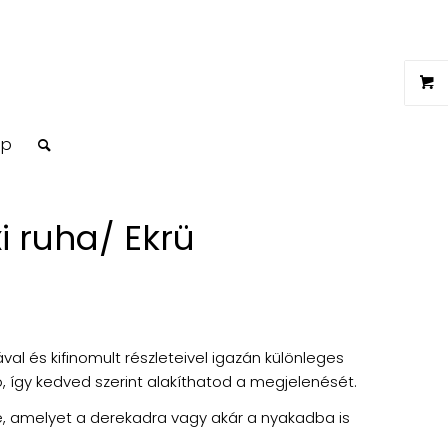
op
i ruha/ Ekrü
val és kifinomult részleteivel igazán különleges
, így kedved szerint alakíthatod a megjelenését.
ve, amelyet a derekadra vagy akár a nyakadba is