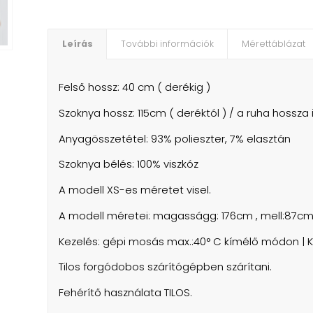
Leírás
További információk
Mérettáblázat
Felső hossz: 40 cm ( derékig )
Szoknya hossz: 115cm ( deréktól ) / a ruha hossza i
Anyagösszetétel: 93% polieszter, 7% elasztán
Szoknya bélés: 100% viszkóz
A modell XS-es méretet visel.
A modell méretei: magasságg: 176cm , mell:87cm
Kezelés: gépi mosás max.:40° C kímélő módon | K
Tilos forgódobos szárítógépben szárítani.
Fehérítő használata TILOS.