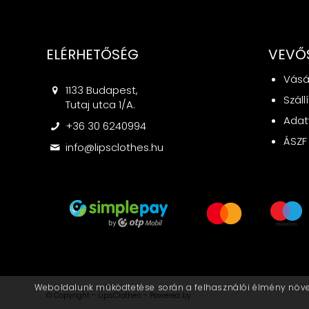
ELÉRHETŐSÉG
VEVŐ
Vásá
1133 Budapest,
Száll
Tutaj utca 1/A.
Adat
+36 30 6240994
ÁSZF
info@lipsclothes.hu
Weboldalunk működtetése során a felhasználói élmény növelé
© Copyright - LipsClothes - Powered by
Nexus IT