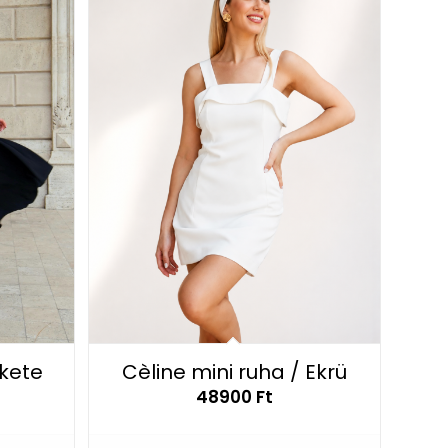
ekete
Cèline mini ruha / Ekrü
48900
Ft