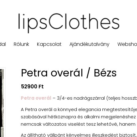
dal
Rólunk
Kapcsolat
Ajándékutalvány
Websh
Petra overál / Bézs
52900
Ft
Petra overál
– 3/4-es nadrágszárral (teljes hosszb
A
Petra overál
a könnyed elegancia megtestesítője:
szabásával hétköznapra és alkalmi megjelenéshez i
nemcsak változatos viselést tesz lehetővé, hanem 
Az állítható vállpánt kényelmes illeszkedést biztosí