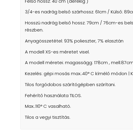
Felső hossz: 40 cm (derékig )
3/4-es nadrág belső szárhossz: 61cm / Külső: 89
Hosszú nadrág belső hossz: 79cm / 76cm-es bels
részben.
Anyagösszetétel: 93% polieszter, 7% elasztán
A modell XS-es méretet visel.
A modell méretei: magasságg: 178cm , mell:87cm
Kezelés: gépi mosás max.:40° C kímélő módon | K
Tilos forgódobos szárítógépben szárítani.
Fehérítő használata TILOS.
Max.:110° C vasalható.
Tilos a vegyi tisztítás.