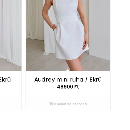
Ekrü
Audrey mini ruha / Ekrü
48900
Ft
Opciók választása