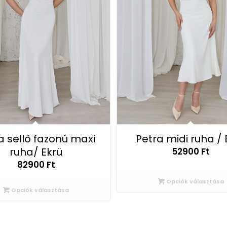
Petra midi ruha / 
a sellő fazonú maxi
ruha/ Ekrü
52900
Ft
82900
Ft
Opciók választása
Opciók választása