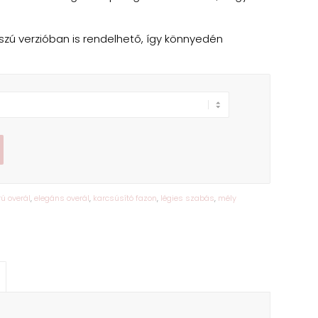
szú verzióban is rendelhető, így könnyedén
ú overál
,
elegáns overál
,
karcsúsító fazon
,
légies szabás
,
mély