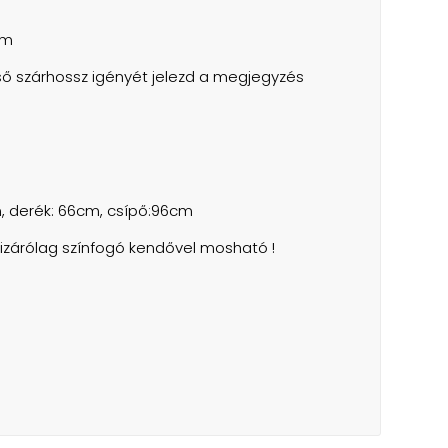
cm
ő szárhossz igényét jelezd a megjegyzés
, derék: 66cm, csípő:96cm
izárólag színfogó kendővel mosható !