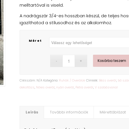
melltartóval is viseld.
A nadrágszár 3/4-es hosszban készül, de teljes hos
igazíthatod a stílusodhoz és az alkalomhoz.
Méret
Kosárba teszem
Cikkszám:
N/A
Kategória:
Ruhák / Overálok
Címkék:
Bézs overál
,
bő szár
dekoltázs
,
Nőies overál
,
nyári overál
,
Petra overál
,
V szabásvonal
Leírás
További információk
Mérettáblázat