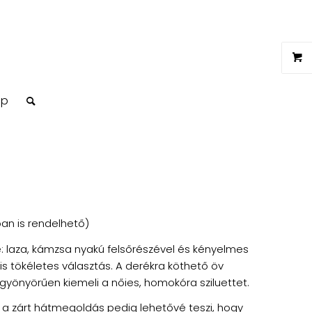
op
an is rendelhető)
 laza, kámzsa nyakú felsőrészével és kényelmes
s tökéletes választás. A derékra köthető öv
gyönyörűen kiemeli a nőies, homokóra sziluettet.
t, a zárt hátmegoldás pedig lehetővé teszi, hogy