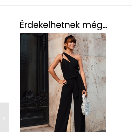
Érdekelhetnek még…
Olívia ingruha mini /
Ekrü