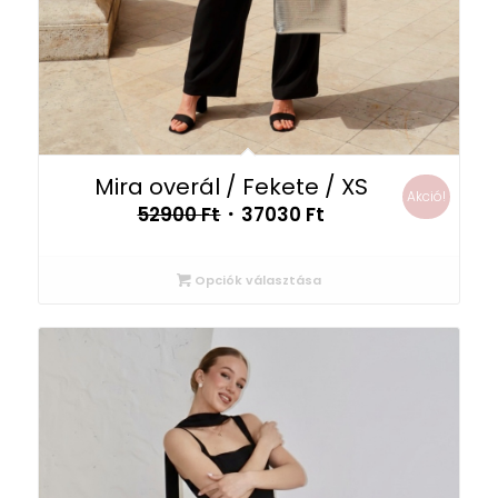
Mira overál / Fekete / XS
Akció!
Original
Current
52900
Ft
37030
Ft
price
price
was:
is:
Opciók választása
52900 Ft.
37030 Ft.