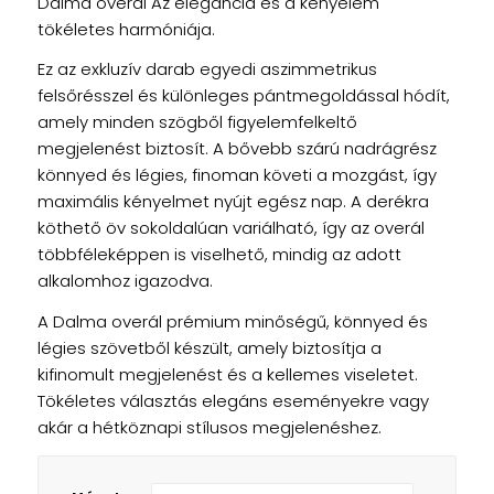
Dalma overál
Az elegancia és a kényelem
tökéletes harmóniája.
Ez az exkluzív darab egyedi aszimmetrikus
felsőrésszel és különleges pántmegoldással hódít,
amely minden szögből figyelemfelkeltő
megjelenést biztosít. A bővebb szárú nadrágrész
könnyed és légies, finoman követi a mozgást, így
maximális kényelmet nyújt egész nap. A derékra
köthető öv sokoldalúan variálható, így az overál
többféleképpen is viselhető, mindig az adott
alkalomhoz igazodva.
A Dalma overál prémium minőségű, könnyed és
légies szövetből készült, amely biztosítja a
kifinomult megjelenést és a kellemes viseletet.
Tökéletes választás elegáns eseményekre vagy
akár a hétköznapi stílusos megjelenéshez.