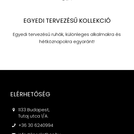
EGYEDI TERVEZÉSŰ KOLLEKCIÓ
Egyedi tervezésű ruhák, különleges alkalmakra és
hétköznapokra egyaránt!
ELÉRHETŐSÉG
1133 Budapest,
Tutaj utca 1/A.
+36 30 6240994