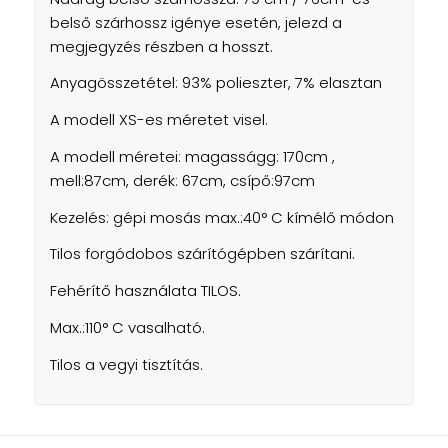
belső szárhossz igénye esetén, jelezd a
megjegyzés részben a hosszt.
Anyagösszetétel: 93% polieszter, 7% elasztan
A modell XS-es méretet visel.
A modell méretei: magasságg: 170cm ,
mell:87cm, derék: 67cm, csípő:97cm
Kezelés: gépi mosás max.:40° C kímélő módon
Tilos forgódobos szárítógépben szárítani.
Fehérítő használata TILOS.
Max.:110° C vasalható.
Tilos a vegyi tisztítás.