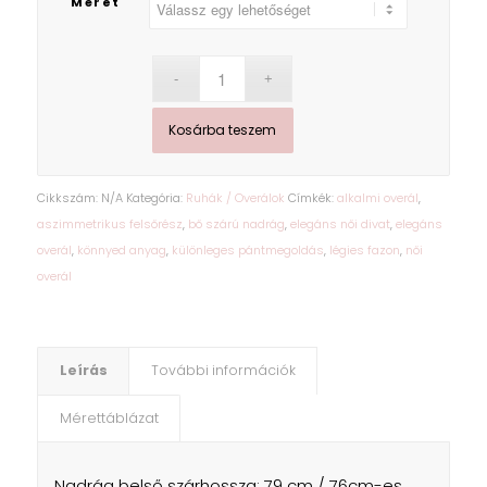
Méret
Kosárba teszem
Cikkszám:
N/A
Kategória:
Ruhák / Overálok
Címkék:
alkalmi overál
,
aszimmetrikus felsőrész
,
bő szárú nadrág
,
elegáns női divat
,
elegáns
overál
,
könnyed anyag
,
különleges pántmegoldás
,
légies fazon
,
női
overál
Leírás
További információk
Mérettáblázat
Nadrág belső szárhossza: 79 cm / 76cm-es