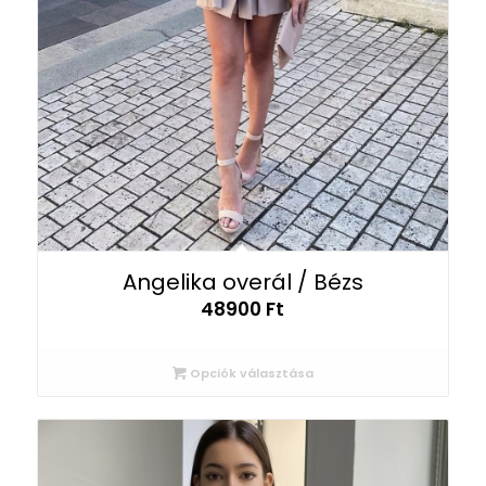
Angelika overál / Bézs
48900
Ft
Opciók választása