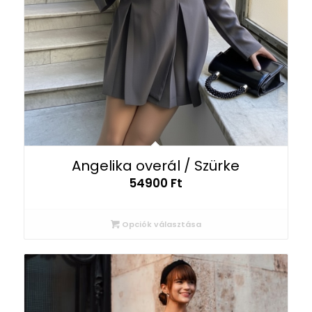
Angelika overál / Szürke
54900
Ft
Opciók választása