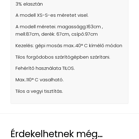
3% elasztán
A modell XS-S-es méretet visel.
A modell méretei: magasságg:163cm ,
mell:87cm, derék: 67cm, csípő:97cm
Kezelés: gépi mosás max.:40° C kímélő módon
Tilos forgódobos szárítógépben szárítani.
Fehérítő használata TILOS.
Max.:110° C vasalható.
Tilos a vegyi tisztítás.
Érdekelhetnek még…