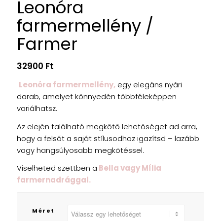
Leonóra
farmermellény /
Farmer
32900
Ft
Leonóra farmermellény,
egy elegáns nyári
darab, amelyet könnyedén többféleképpen
variálhatsz.
Az elején található megkötő lehetőséget ad arra,
hogy a felsőt a saját stílusodhoz igazítsd – lazább
vagy hangsúlyosabb megkötéssel.
Viselheted szettben a
Bella vagy Mília
farmernadrággal.
Méret