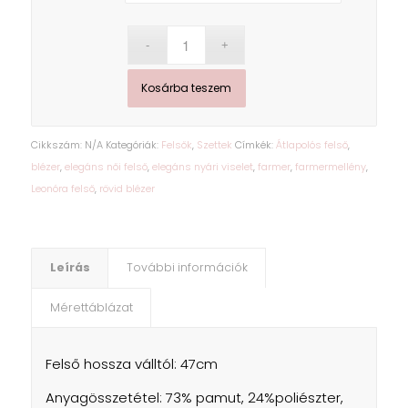
Kosárba teszem
Cikkszám:
N/A
Kategóriák:
Felsők
,
Szettek
Címkék:
Átlapolós felső
,
blézer
,
elegáns női felső
,
elegáns nyári viselet
,
farmer
,
farmermellény
,
Leonóra felső
,
rövid blézer
Leírás
További információk
Mérettáblázat
Felső hossza válltól: 47cm
Anyagösszetétel: 73% pamut, 24%poliészter,