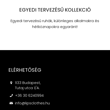
EGYEDI TERVEZÉSŰ KOLLEKCIÓ
Egyedi tervezésű ruhák, különleges alkalmakra és
hétköznapokra egyaránt!
ELÉRHETŐSÉG
1133 Budapest,
Tutaj utca 1/A.
+36 30 6240994
info@lipsclothes.hu