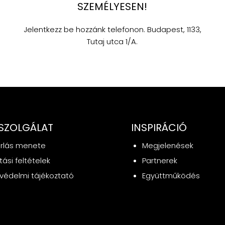
SZEMÉLYESEN!
Jelentkezz be hozzánk telefonon. Budapest, 1133,
Tutaj utca 1/A.
SZOLGÁLAT
INSPIRÁCIÓ
rlás menete
Megjelenések
ítási feltételek
Partnerek
védelmi tájékoztató
Együttműködés