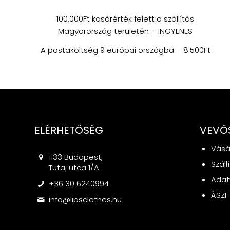
100.000Ft kosárérték felett a szállítás
Magyarország területén – INGYENES
A postaköltség 9 európai országba – 8.500Ft
ELÉRHETŐSÉG
VEVŐ
Vásá
1133 Budapest,
Száll
Tutaj utca 1/A.
Adat
+36 30 6240994
ÁSZF
info@lipsclothes.hu