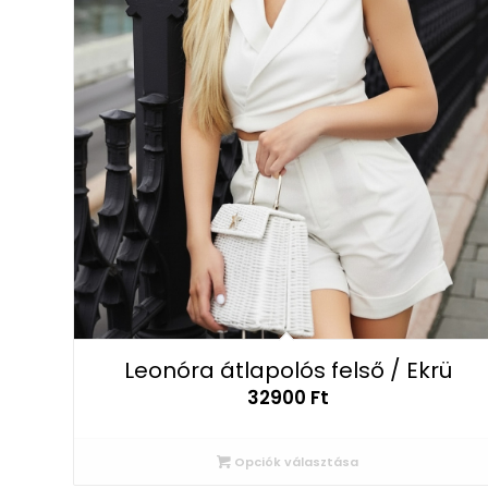
Leonóra átlapolós felső / Ekrü
32900
Ft
Opciók választása