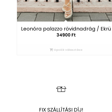
Leonóra palazzo rövidnadrág / Ekrü
34900
Ft
Opciók választása
FIX SZÁLLÍTÁSI DÍJ!