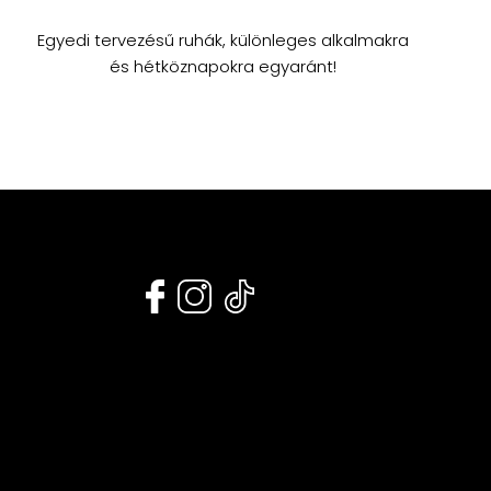
Egyedi tervezésű ruhák, különleges alkalmakra
és hétköznapokra egyaránt!