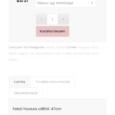
Méret
Kosárba teszem
Cikkszám:
N/A
Kategóriák:
Felsők
,
Szettek
Címkék:
Átlapolós felső
,
blézer
,
elegáns női felső
,
elegáns nyári viselet
,
Leonóra felső
,
rövid
blézer
Leírás
További információk
Mérettáblázat
Felső hossza válltól: 47cm