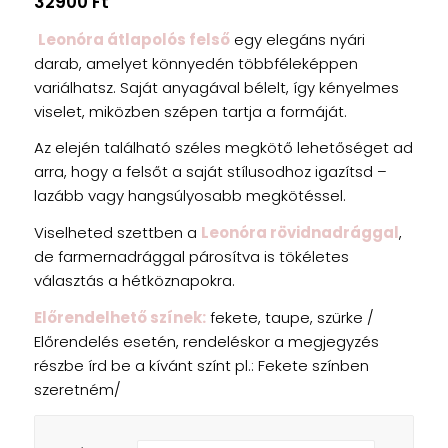
32900
Ft
Leonóra átlapolós felső
egy elegáns nyári
darab, amelyet könnyedén többféleképpen
variálhatsz. Saját anyagával bélelt, így kényelmes
viselet, miközben szépen tartja a formáját.
Az elején található széles megkötő lehetőséget ad
arra, hogy a felsőt a saját stílusodhoz igazítsd –
lazább vagy hangsúlyosabb megkötéssel.
Viselheted szettben a
Leonóra rövidnadrággal
,
de farmernadrággal párosítva is tökéletes
választás a hétköznapokra.
Előrendelhető színek:
fekete, taupe, szürke /
Előrendelés esetén, rendeléskor a megjegyzés
részbe írd be a kívánt színt pl.: Fekete színben
szeretném/