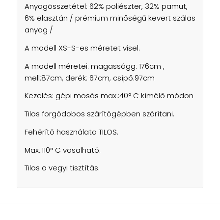
Anyagösszetétel:
62% poliészter, 32% pamut,
6% elasztán /
prémium minőségű kevert szálas
anyag /
A modell XS-S-es méretet visel.
A modell méretei: magasságg: 176cm ,
mell:87cm, derék: 67cm, csípő:97cm
Kezelés: gépi mosás max.:40° C kímélő módon
Tilos forgódobos szárítógépben szárítani.
Fehérítő használata TILOS.
Max.:110° C vasalható.
Tilos a vegyi tisztítás.