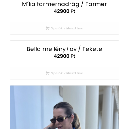
Mília farmernadrág / Farmer
42900
Ft
Opciók választása
Bella mellény+öv / Fekete
42900
Ft
Opciók választása