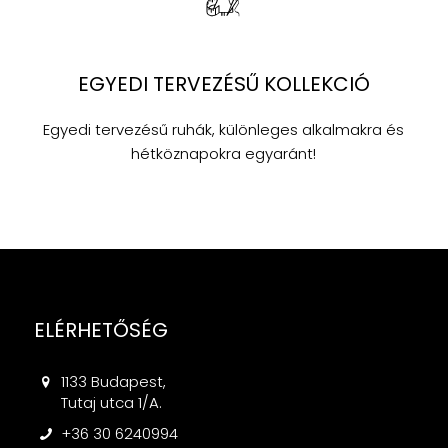
EGYEDI TERVEZÉSŰ KOLLEKCIÓ
Egyedi tervezésű ruhák, különleges alkalmakra és
hétköznapokra egyaránt!
ELÉRHETŐSÉG
1133 Budapest,
Tutaj utca 1/A.
+36 30 6240994