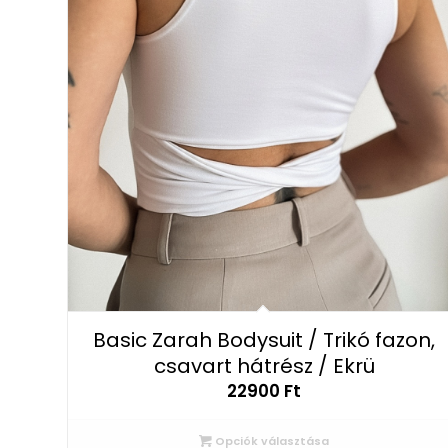
Basic Zarah Bodysuit / Trikó fazon,
csavart hátrész / Ekrü
22900
Ft
Opciók választása