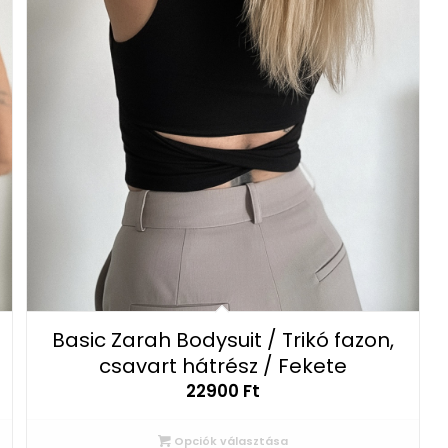
Basic Zarah Bodysuit / Trikó fazon,
csavart hátrész / Fekete
22900
Ft
Opciók választása