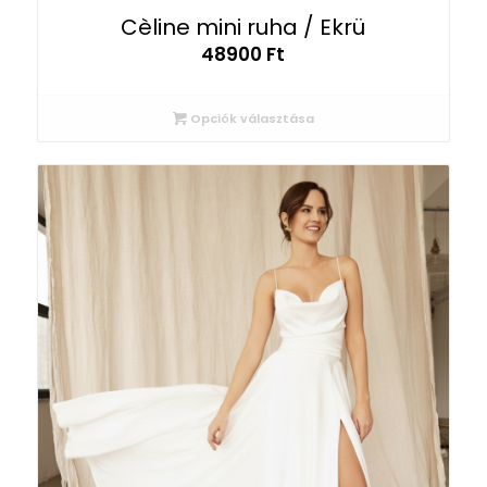
Cèline mini ruha / Ekrü
48900
Ft
Opciók választása