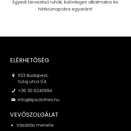
Egyedi tervezésű ruhák, különleges alkalmakra és
hétköznapokra egyaránt!
ELÉRHETŐSÉG
1133 Budapest,
Tutaj utca 1/A.
+36 30 6240994
info@lipsclothes.hu
VEVŐSZOLGÁLAT
Vásárlás menete